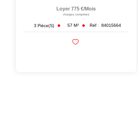
Loyer 775 €/mois
charges comprises
57
M²
Réf :
84015664
3
Pièce(s)