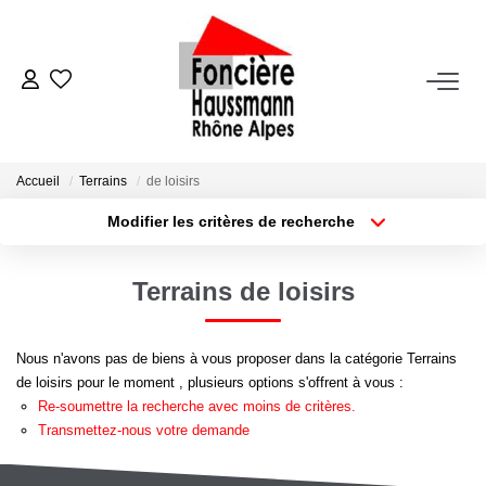
ACHETER
LOUER
Accueil
Terrains
de loisirs
Modifier les critères de recherche
Nos Biens En Location
Type de transaction
Localisation
Acheter
Localisation
Dossier Locataire - Documents À Fournir
Terrains de loisirs
Type de bien
Appartement
Surface min
VENDRE
Nous n'avons pas de biens à vous proposer dans la catégorie Terrains
Plus de critères
Budget max
de loisirs pour le moment , plusieurs options s'offrent à vous :
Estimation
Re-soumettre la recherche avec moins de critères.
Créer une alerte
Nous Contacter
Transmettez-nous votre demande