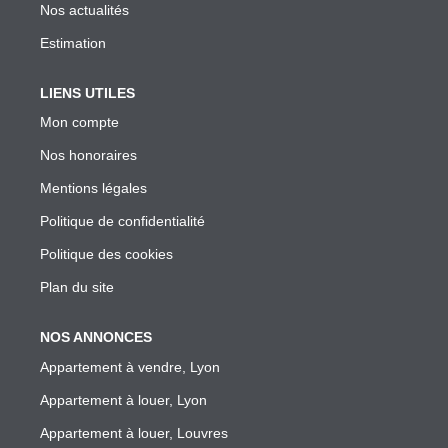
Garantie Des Loyers Impayés
Nos actualités
Diagnostics Techniques Obligatoires
Estimation
Mise En Location De Votre Bien
LIENS UTILES
Estimation De Mon Loyer Depuis L'encadrement À Lyon
Mon compte
Nous Contacter
Nos honoraires
Mentions légales
L'AGENCE
Politique de confidentialité
Politique des cookies
Qui Sommes Nous
Plan du site
Nous Rejoindre
Nos Outils
NOS ANNONCES
Nos Partenaires
Appartement à vendre, Lyon
Appartement à louer, Lyon
EXTRANET
Appartement à louer, Louvres