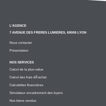
SYNDIC
Nos Services Syndic
Les Principales Obligations Du Syndic De Copropriété
L'AGENCE
Vous Souhaitez Changer De Syndic, Comment Faire?
7 AVENUE DES FRERES LUMIERES, 69008 LYON
Notre Conseil Pour Changer De Syndic
Nous contacter
Comment Se Passe L'assemblée Générale Si Le Syndic
Présentation
Notre Extranet Pour Le Conseil Syndical Et Les Copropr
NOS SERVICES
Contact
Calcul de la plus-value
Calcul des frais dÂ’achat
FAIRE GÉRER
Calculettes financières
Nos Services Gestion
Simulateur encadrement des loyers
Conseil En Investissement
Nos biens vendus