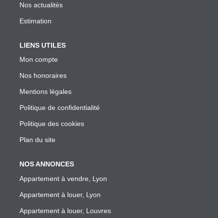
Garantie Des Loyers Impayés
Nos actualités
Diagnostics Techniques Obligatoires
Estimation
Mise En Location De Votre Bien
LIENS UTILES
Estimation De Mon Loyer Depuis L'encadrement À Lyon
Mon compte
Nous Contacter
Nos honoraires
Mentions légales
L'AGENCE
Politique de confidentialité
Politique des cookies
Qui Sommes Nous
Plan du site
Nous Rejoindre
Nos Outils
NOS ANNONCES
Nos Partenaires
Appartement à vendre, Lyon
Appartement à louer, Lyon
EXTRANET
Appartement à louer, Louvres