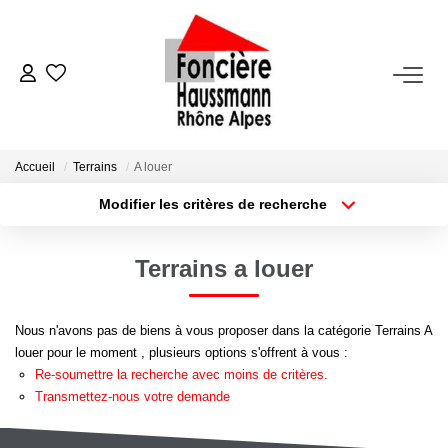
ACHETER
LOUER
Accueil
Terrains
A louer
Modifier les critères de recherche
Nos Biens En Location
Type de transaction
Localisation
Acheter
Localisation
Dossier Locataire - Documents À Fournir
Terrains a louer
Type de bien
Appartement
Surface min
VENDRE
Nous n'avons pas de biens à vous proposer dans la catégorie Terrains A
Plus de critères
Budget max
louer pour le moment , plusieurs options s'offrent à vous :
Estimation
Re-soumettre la recherche avec moins de critères.
Créer une alerte
Nous Contacter
Transmettez-nous votre demande