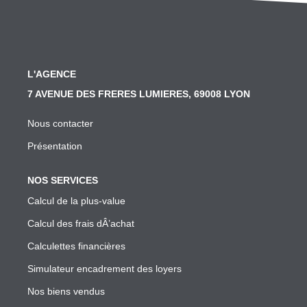
SYNDIC
Nos Services Syndic
Les Principales Obligations Du Syndic De Copropriété
L'AGENCE
Vous Souhaitez Changer De Syndic, Comment Faire?
7 AVENUE DES FRERES LUMIERES, 69008 LYON
Notre Conseil Pour Changer De Syndic
Nous contacter
Comment Se Passe L'assemblée Générale Si Le Syndic
Présentation
Notre Extranet Pour Le Conseil Syndical Et Les Copropr
NOS SERVICES
Contact
Calcul de la plus-value
Calcul des frais dÂ’achat
FAIRE GÉRER
Calculettes financières
Nos Services Gestion
Simulateur encadrement des loyers
Conseil En Investissement
Nos biens vendus