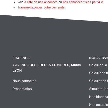
Voir
la liste de nos annonces
ou
nos annonces triées par ville.
Transmettez-nous votre demande
L'AGENCE
NOS SERVI
7 AVENUE DES FRERES LUMIERES, 69008
Calcul de la
LYON
Calcul des f
Nous contacter
Calculettes 
Présentation
Simulateur 
Nos biens v
Nos actualit