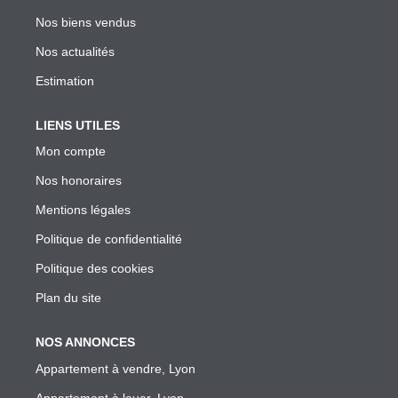
Garantie Des Loyers Impayés
Nos biens vendus
Diagnostics Techniques Obligatoires
Nos actualités
Mise En Location De Votre Bien
Estimation
Estimation De Mon Loyer Depuis L'encadrement À Lyon
Nous Contacter
LIENS UTILES
Mon compte
Nos honoraires
L'AGENCE
Mentions légales
Qui Sommes Nous
Politique de confidentialité
Nous Rejoindre
Politique des cookies
Nos Outils
Plan du site
Nos Partenaires
NOS ANNONCES
Appartement à vendre, Lyon
EXTRANET
Appartement à louer, Lyon