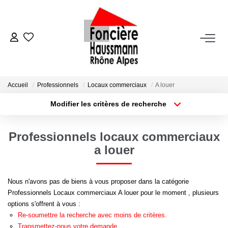
ACHETER
LOUER
Accueil
Professionnels
Locaux commerciaux
A louer
Modifier les critères de recherche
Nos Biens En Location
Type de transaction
Localisation
Acheter
Localisation
Dossier Locataire - Documents À Fournir
Professionnels locaux commerciaux
Type de bien
Appartement
Surface min
a louer
VENDRE
Plus de critères
Budget max
Nous n'avons pas de biens à vous proposer dans la catégorie
Estimation
Professionnels Locaux commerciaux A louer pour le moment , plusieurs
Créer une alerte
Nous Contacter
options s'offrent à vous :
Re-soumettre la recherche avec moins de critères.
Transmettez-nous votre demande