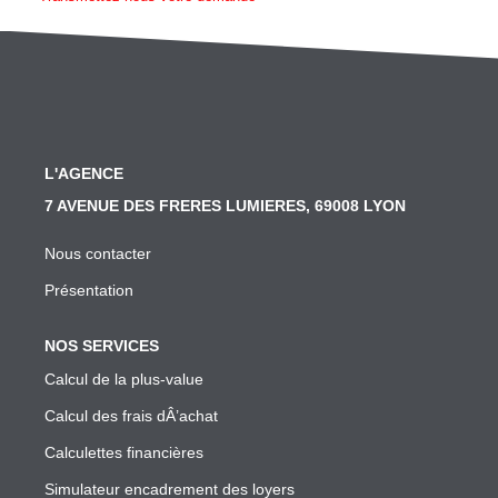
SYNDIC
Nos Services Syndic
Les Principales Obligations Du Syndic De Copropriété
Vous Souhaitez Changer De Syndic, Comment Faire?
L'AGENCE
Notre Conseil Pour Changer De Syndic
7 AVENUE DES FRERES LUMIERES, 69008 LYON
Comment Se Passe L'assemblée Générale Si Le Syndic
Nous contacter
Notre Extranet Pour Le Conseil Syndical Et Les Copropr
Présentation
Contact
NOS SERVICES
FAIRE GÉRER
Calcul de la plus-value
Calcul des frais dÂ’achat
Nos Services Gestion
Calculettes financières
Conseil En Investissement
Simulateur encadrement des loyers