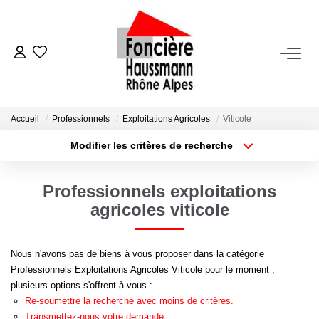
ACHETER
LOUER
Accueil
Professionnels
Exploitations Agricoles
Viticole
Modifier les critères de recherche
Nos Biens En Location
Type de transaction
Localisation
Acheter
Localisation
Dossier Locataire - Documents À Fournir
Professionnels exploitations
Type de bien
Appartement
Surface min
agricoles viticole
VENDRE
Plus de critères
Budget max
Nous n'avons pas de biens à vous proposer dans la catégorie
Estimation
Professionnels Exploitations Agricoles Viticole pour le moment ,
Créer une alerte
Nous Contacter
plusieurs options s'offrent à vous :
Re-soumettre la recherche avec moins de critères.
Transmettez-nous votre demande