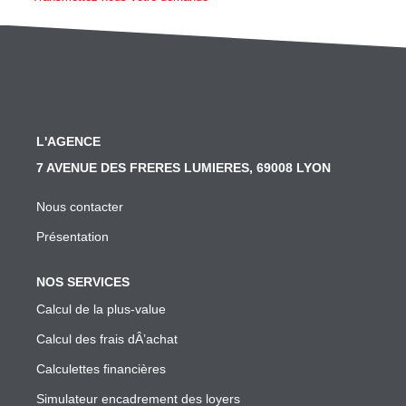
SYNDIC
Nos Services Syndic
Les Principales Obligations Du Syndic De Copropriété
Vous Souhaitez Changer De Syndic, Comment Faire?
L'AGENCE
Notre Conseil Pour Changer De Syndic
7 AVENUE DES FRERES LUMIERES, 69008 LYON
Comment Se Passe L'assemblée Générale Si Le Syndic
Nous contacter
Notre Extranet Pour Le Conseil Syndical Et Les Copropr
Présentation
Contact
NOS SERVICES
FAIRE GÉRER
Calcul de la plus-value
Calcul des frais dÂ’achat
Nos Services Gestion
Calculettes financières
Conseil En Investissement
Simulateur encadrement des loyers