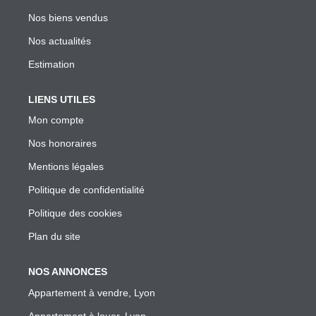
Garantie Des Loyers Impayés
Nos biens vendus
Diagnostics Techniques Obligatoires
Nos actualités
Mise En Location De Votre Bien
Estimation
Estimation De Mon Loyer Depuis L'encadrement À Lyon
Nous Contacter
LIENS UTILES
Mon compte
Nos honoraires
L'AGENCE
Mentions légales
Qui Sommes Nous
Politique de confidentialité
Nous Rejoindre
Politique des cookies
Nos Outils
Plan du site
Nos Partenaires
NOS ANNONCES
Appartement à vendre, Lyon
EXTRANET
Appartement à louer, Lyon