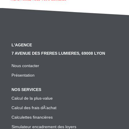
SYNDIC
Nos Services Syndic
Les Principales Obligations Du Syndic De Copropriété
Vous Souhaitez Changer De Syndic, Comment Faire?
L'AGENCE
Notre Conseil Pour Changer De Syndic
7 AVENUE DES FRERES LUMIERES, 69008 LYON
Comment Se Passe L'assemblée Générale Si Le Syndic
Nous contacter
Notre Extranet Pour Le Conseil Syndical Et Les Copropr
Présentation
Contact
NOS SERVICES
FAIRE GÉRER
Calcul de la plus-value
Calcul des frais dÂ’achat
Nos Services Gestion
Calculettes financières
Conseil En Investissement
Simulateur encadrement des loyers