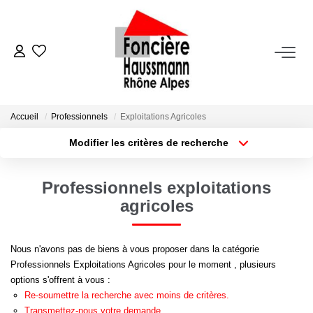
ACHETER
LOUER
Accueil
Professionnels
Exploitations Agricoles
Modifier les critères de recherche
Nos Biens En Location
Type de transaction
Localisation
Acheter
Localisation
Dossier Locataire - Documents À Fournir
Professionnels exploitations
Type de bien
Appartement
Surface min
agricoles
VENDRE
Plus de critères
Budget max
Nous n'avons pas de biens à vous proposer dans la catégorie
Estimation
Professionnels Exploitations Agricoles pour le moment , plusieurs
Créer une alerte
Nous Contacter
options s'offrent à vous :
Re-soumettre la recherche avec moins de critères.
Transmettez-nous votre demande