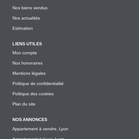
Garantie Des Loyers Impayés
Nos biens vendus
Diagnostics Techniques Obligatoires
Nos actualités
Mise En Location De Votre Bien
Estimation
Estimation De Mon Loyer Depuis L'encadrement À Lyon
Nous Contacter
LIENS UTILES
Mon compte
Nos honoraires
L'AGENCE
Mentions légales
Qui Sommes Nous
Politique de confidentialité
Nous Rejoindre
Politique des cookies
Nos Outils
Plan du site
Nos Partenaires
NOS ANNONCES
Appartement à vendre, Lyon
EXTRANET
Appartement à louer, Lyon