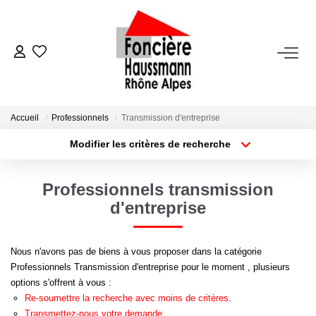
ACHETER
LOUER
Accueil
Professionnels
Transmission d'entreprise
Modifier les critères de recherche
Nos Biens En Location
Type de transaction
Localisation
Acheter
Localisation
Dossier Locataire - Documents À Fournir
Professionnels transmission
Type de bien
Appartement
Surface min
d'entreprise
VENDRE
Plus de critères
Budget max
Nous n'avons pas de biens à vous proposer dans la catégorie
Estimation
Professionnels Transmission d'entreprise pour le moment , plusieurs
Créer une alerte
Nous Contacter
options s'offrent à vous :
Re-soumettre la recherche avec moins de critères.
Transmettez-nous votre demande