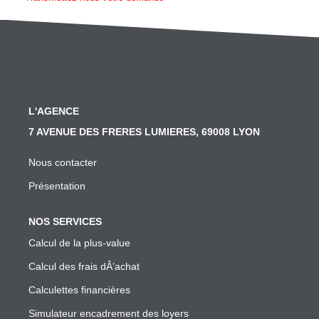
SYNDIC
Nos Services Syndic
Les Principales Obligations Du Syndic De Copropriété
Vous Souhaitez Changer De Syndic, Comment Faire?
L'AGENCE
Notre Conseil Pour Changer De Syndic
7 AVENUE DES FRERES LUMIERES, 69008 LYON
Comment Se Passe L'assemblée Générale Si Le Syndic
Nous contacter
Notre Extranet Pour Le Conseil Syndical Et Les Copropr
Présentation
Contact
NOS SERVICES
FAIRE GÉRER
Calcul de la plus-value
Calcul des frais dÂ’achat
Nos Services Gestion
Calculettes financières
Conseil En Investissement
Simulateur encadrement des loyers