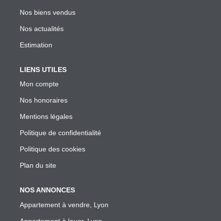
Garantie Des Loyers Impayés
Nos biens vendus
Diagnostics Techniques Obligatoires
Nos actualités
Mise En Location De Votre Bien
Estimation
Estimation De Mon Loyer Depuis L'encadrement À Lyon
Nous Contacter
LIENS UTILES
Mon compte
Nos honoraires
L'AGENCE
Mentions légales
Qui Sommes Nous
Politique de confidentialité
Nous Rejoindre
Politique des cookies
Nos Outils
Plan du site
Nos Partenaires
NOS ANNONCES
Appartement à vendre, Lyon
EXTRANET
Appartement à louer, Lyon