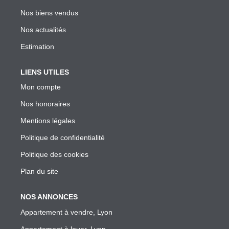
Garantie Des Loyers Impayés
Nos biens vendus
Diagnostics Techniques Obligatoires
Nos actualités
Mise En Location De Votre Bien
Estimation
Estimation De Mon Loyer Depuis L'encadrement À Lyon
Nous Contacter
LIENS UTILES
Mon compte
Nos honoraires
L'AGENCE
Mentions légales
Qui Sommes Nous
Politique de confidentialité
Nous Rejoindre
Politique des cookies
Nos Outils
Plan du site
Nos Partenaires
NOS ANNONCES
Appartement à vendre, Lyon
EXTRANET
Appartement à louer, Lyon