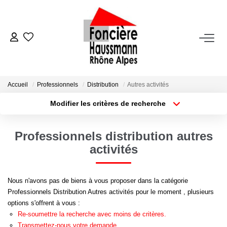
ACHETER
LOUER
Accueil
Professionnels
Distribution
Autres activités
Modifier les critères de recherche
Nos Biens En Location
Type de transaction
Localisation
Acheter
Localisation
Dossier Locataire - Documents À Fournir
Professionnels distribution autres
Type de bien
Appartement
Surface min
activités
VENDRE
Plus de critères
Budget max
Nous n'avons pas de biens à vous proposer dans la catégorie
Estimation
Professionnels Distribution Autres activités pour le moment , plusieurs
Créer une alerte
Nous Contacter
options s'offrent à vous :
Re-soumettre la recherche avec moins de critères.
Transmettez-nous votre demande