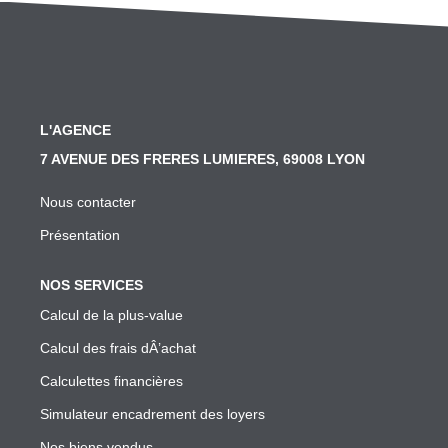
SYNDIC
Nos Services Syndic
Les Principales Obligations Du Syndic De Copropriété
L'AGENCE
Vous Souhaitez Changer De Syndic, Comment Faire?
7 AVENUE DES FRERES LUMIERES, 69008 LYON
Notre Conseil Pour Changer De Syndic
Comment Se Passe L'assemblée Générale Si Le Syndic
Nous contacter
Notre Extranet Pour Le Conseil Syndical Et Les Copropr
Présentation
Contact
NOS SERVICES
Calcul de la plus-value
FAIRE GÉRER
Calcul des frais dÂ’achat
Calculettes financières
Nos Services Gestion
Simulateur encadrement des loyers
Conseil En Investissement
Nos biens vendus