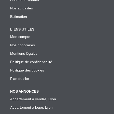
Garantie Des Loyers Impayés
Nos actualités
Diagnostics Techniques Obligatoires
Estimation
Mise En Location De Votre Bien
Estimation De Mon Loyer Depuis L'encadrement À Lyon
LIENS UTILES
Nous Contacter
Mon compte
Nos honoraires
L'AGENCE
Mentions légales
Politique de confidentialité
Qui Sommes Nous
Politique des cookies
Nous Rejoindre
Plan du site
Nos Outils
Nos Partenaires
NOS ANNONCES
Appartement à vendre, Lyon
Appartement à louer, Lyon
EXTRANET