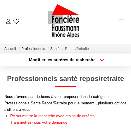
ACHETER
LOUER
Accueil
Professionnels
Santé
Repos/Retraite
Modifier les critères de recherche
Nos Biens En Location
Type de transaction
Localisation
Acheter
Localisation
Dossier Locataire - Documents À Fournir
Professionnels santé repos/retraite
Type de bien
Appartement
Surface min
VENDRE
Nous n'avons pas de biens à vous proposer dans la catégorie
Plus de critères
Budget max
Professionnels Santé Repos/Retraite pour le moment , plusieurs options
Estimation
s'offrent à vous :
Créer une alerte
Nous Contacter
Re-soumettre la recherche avec moins de critères.
Transmettez-nous votre demande