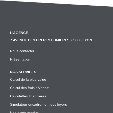
SYNDIC
Nos Services Syndic
Les Principales Obligations Du Syndic De Copropriété
L'AGENCE
Vous Souhaitez Changer De Syndic, Comment Faire?
7 AVENUE DES FRERES LUMIERES, 69008 LYON
Notre Conseil Pour Changer De Syndic
Comment Se Passe L'assemblée Générale Si Le Syndic
Nous contacter
Notre Extranet Pour Le Conseil Syndical Et Les Copropr
Présentation
Contact
NOS SERVICES
Calcul de la plus-value
FAIRE GÉRER
Calcul des frais dÂ’achat
Calculettes financières
Nos Services Gestion
Simulateur encadrement des loyers
Conseil En Investissement
Nos biens vendus