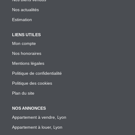
Garantie Des Loyers Impayés
Nos actualités
Diagnostics Techniques Obligatoires
Estimation
Mise En Location De Votre Bien
Estimation De Mon Loyer Depuis L'encadrement À Lyon
LIENS UTILES
Nous Contacter
Mon compte
Nos honoraires
L'AGENCE
Mentions légales
Politique de confidentialité
Qui Sommes Nous
Politique des cookies
Nous Rejoindre
Plan du site
Nos Outils
Nos Partenaires
NOS ANNONCES
Appartement à vendre, Lyon
Appartement à louer, Lyon
EXTRANET