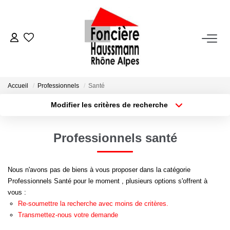
ACHETER
LOUER
Accueil
Professionnels
Santé
Modifier les critères de recherche
Nos Biens En Location
Type de transaction
Localisation
Acheter
Localisation
Dossier Locataire - Documents À Fournir
Professionnels santé
Type de bien
Appartement
Surface min
VENDRE
Nous n'avons pas de biens à vous proposer dans la catégorie
Plus de critères
Budget max
Professionnels Santé pour le moment , plusieurs options s'offrent à
Estimation
vous :
Créer une alerte
Nous Contacter
Re-soumettre la recherche avec moins de critères.
Transmettez-nous votre demande