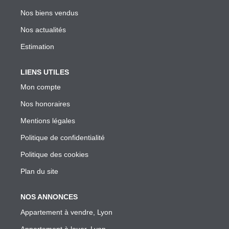
Garantie Des Loyers Impayés
Nos biens vendus
Diagnostics Techniques Obligatoires
Nos actualités
Mise En Location De Votre Bien
Estimation
Estimation De Mon Loyer Depuis L'encadrement À Lyon
Nous Contacter
LIENS UTILES
Mon compte
Nos honoraires
L'AGENCE
Mentions légales
Qui Sommes Nous
Politique de confidentialité
Nous Rejoindre
Politique des cookies
Nos Outils
Plan du site
Nos Partenaires
NOS ANNONCES
Appartement à vendre, Lyon
EXTRANET
Appartement à louer, Lyon