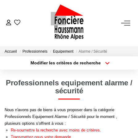
ACHETER
LOUER
Accueil
Professionnels
Equipement
Alarme / Sécurité
Modifier les critères de recherche
Nos Biens En Location
Type de transaction
Localisation
Acheter
Localisation
Dossier Locataire - Documents À Fournir
Professionnels equipement alarme /
Type de bien
Appartement
Surface min
sécurité
VENDRE
Plus de critères
Budget max
Nous n'avons pas de biens à vous proposer dans la catégorie
Estimation
Professionnels Equipement Alarme / Sécurité pour le moment ,
Créer une alerte
Nous Contacter
plusieurs options s'offrent à vous :
Re-soumettre la recherche avec moins de critères.
Transmettez-nous votre demande