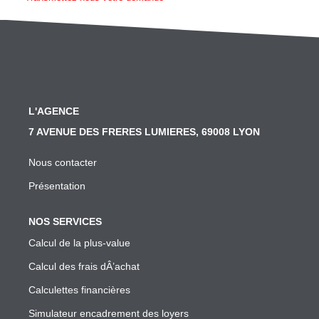
SYNDIC
Nos Services Syndic
Les Principales Obligations Du Syndic De Copropriété
Vous Souhaitez Changer De Syndic, Comment Faire?
L'AGENCE
Notre Conseil Pour Changer De Syndic
7 AVENUE DES FRERES LUMIERES, 69008 LYON
Comment Se Passe L'assemblée Générale Si Le Syndic
Nous contacter
Notre Extranet Pour Le Conseil Syndical Et Les Copropr
Présentation
Contact
NOS SERVICES
FAIRE GÉRER
Calcul de la plus-value
Calcul des frais dÂ’achat
Nos Services Gestion
Calculettes financières
Conseil En Investissement
Simulateur encadrement des loyers