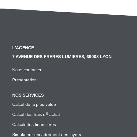
SYNDIC
Nos Services Syndic
Les Principales Obligations Du Syndic De Copropriété
Vous Souhaitez Changer De Syndic, Comment Faire?
L'AGENCE
Notre Conseil Pour Changer De Syndic
7 AVENUE DES FRERES LUMIERES, 69008 LYON
Comment Se Passe L'assemblée Générale Si Le Syndic
Nous contacter
Notre Extranet Pour Le Conseil Syndical Et Les Copropr
Présentation
Contact
NOS SERVICES
FAIRE GÉRER
Calcul de la plus-value
Calcul des frais dÂ’achat
Nos Services Gestion
Calculettes financières
Conseil En Investissement
Simulateur encadrement des loyers