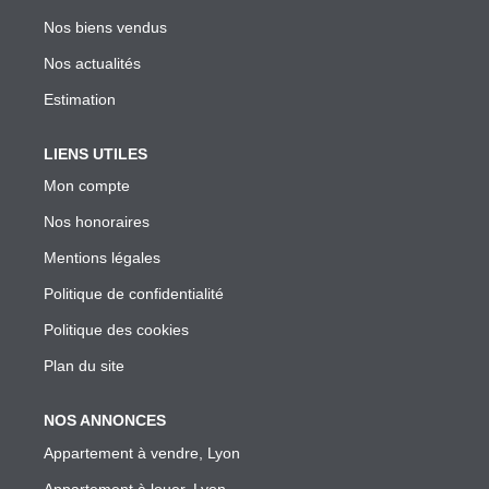
Garantie Des Loyers Impayés
Nos biens vendus
Diagnostics Techniques Obligatoires
Nos actualités
Mise En Location De Votre Bien
Estimation
Estimation De Mon Loyer Depuis L'encadrement À Lyon
Nous Contacter
LIENS UTILES
Mon compte
Nos honoraires
L'AGENCE
Mentions légales
Qui Sommes Nous
Politique de confidentialité
Nous Rejoindre
Politique des cookies
Nos Outils
Plan du site
Nos Partenaires
NOS ANNONCES
Appartement à vendre, Lyon
EXTRANET
Appartement à louer, Lyon