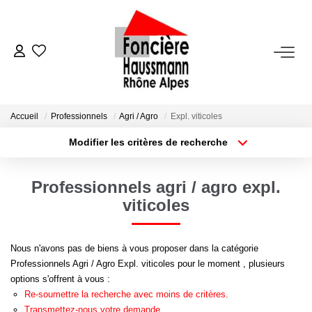
ACHETER
LOUER
Accueil
Professionnels
Agri / Agro
Expl. viticoles
Modifier les critères de recherche
Nos Biens En Location
Type de transaction
Localisation
Acheter
Localisation
Dossier Locataire - Documents À Fournir
Professionnels agri / agro expl.
Type de bien
Appartement
Surface min
viticoles
VENDRE
Plus de critères
Budget max
Nous n'avons pas de biens à vous proposer dans la catégorie
Estimation
Professionnels Agri / Agro Expl. viticoles pour le moment , plusieurs
Créer une alerte
Nous Contacter
options s'offrent à vous :
Re-soumettre la recherche avec moins de critères.
Transmettez-nous votre demande