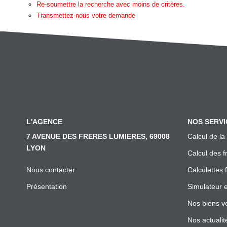
Re-soumettre la recherche avec moins de critères.
Transmettez-nous votre demande
L'AGENCE
NOS SERVI
7 AVENUE DES FRERES LUMIERES, 69008
Calcul de la
LYON
Calcul des f
Nous contacter
Calculettes 
Présentation
Simulateur 
Nos biens v
Nos actualit