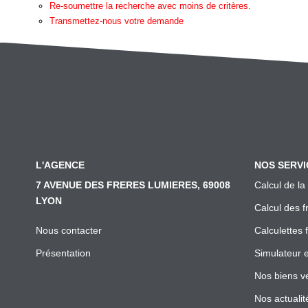
Re-soumettre la recherche avec moins de critères.
Transmettez-nous votre demande
L'AGENCE
NOS SERVI
7 AVENUE DES FRERES LUMIERES, 69008
Calcul de la
LYON
Calcul des f
Nous contacter
Calculettes 
Présentation
Simulateur 
Nos biens v
Nos actualit