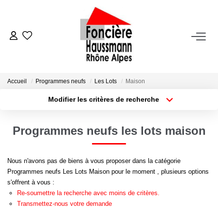
ACHETER
LOUER
Accueil
Programmes neufs
Les Lots
Maison
Modifier les critères de recherche
Nos Biens En Location
Type de transaction
Localisation
Acheter
Localisation
Dossier Locataire - Documents À Fournir
Programmes neufs les lots maison
Type de bien
Appartement
Surface min
VENDRE
Nous n'avons pas de biens à vous proposer dans la catégorie
Plus de critères
Budget max
Programmes neufs Les Lots Maison pour le moment , plusieurs options
Estimation
s'offrent à vous :
Créer une alerte
Nous Contacter
Re-soumettre la recherche avec moins de critères.
Transmettez-nous votre demande