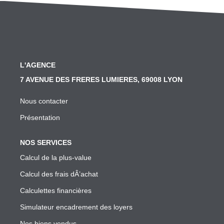
SYNDIC
Nos Services Syndic
Les Principales Obligations Du Syndic De Copropriété
L'AGENCE
Vous Souhaitez Changer De Syndic, Comment Faire?
7 AVENUE DES FRERES LUMIERES, 69008 LYON
Notre Conseil Pour Changer De Syndic
Comment Se Passe L'assemblée Générale Si Le Syndic
Nous contacter
Notre Extranet Pour Le Conseil Syndical Et Les Copropr
Présentation
Contact
NOS SERVICES
Calcul de la plus-value
FAIRE GÉRER
Calcul des frais dÂ’achat
Calculettes financières
Nos Services Gestion
Simulateur encadrement des loyers
Conseil En Investissement
Nos biens vendus