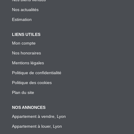
Garantie Des Loyers Impayés
Nos actualités
Diagnostics Techniques Obligatoires
Estimation
Mise En Location De Votre Bien
Estimation De Mon Loyer Depuis L'encadrement À Lyon
LIENS UTILES
Nous Contacter
Mon compte
Nos honoraires
L'AGENCE
Mentions légales
Politique de confidentialité
Qui Sommes Nous
Politique des cookies
Nous Rejoindre
Plan du site
Nos Outils
Nos Partenaires
NOS ANNONCES
Appartement à vendre, Lyon
Appartement à louer, Lyon
EXTRANET