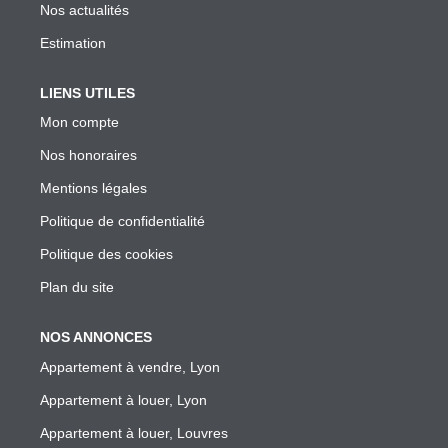
Garantie Des Loyers Impayés
Nos actualités
Diagnostics Techniques Obligatoires
Estimation
Mise En Location De Votre Bien
LIENS UTILES
Estimation De Mon Loyer Depuis L'encadrement À Lyon
Mon compte
Nous Contacter
Nos honoraires
Mentions légales
L'AGENCE
Politique de confidentialité
Politique des cookies
Qui Sommes Nous
Plan du site
Nous Rejoindre
Nos Outils
NOS ANNONCES
Nos Partenaires
Appartement à vendre, Lyon
Appartement à louer, Lyon
EXTRANET
Appartement à louer, Louvres