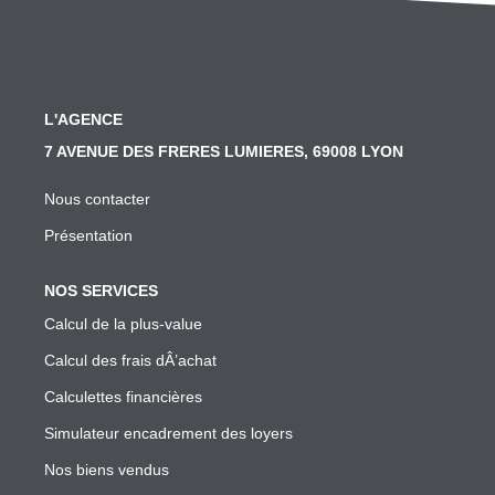
SYNDIC
Nos Services Syndic
Les Principales Obligations Du Syndic De Copropriété
L'AGENCE
Vous Souhaitez Changer De Syndic, Comment Faire?
7 AVENUE DES FRERES LUMIERES, 69008 LYON
Notre Conseil Pour Changer De Syndic
Nous contacter
Comment Se Passe L'assemblée Générale Si Le Syndic
Présentation
Notre Extranet Pour Le Conseil Syndical Et Les Copropr
NOS SERVICES
Contact
Calcul de la plus-value
Calcul des frais dÂ’achat
FAIRE GÉRER
Calculettes financières
Nos Services Gestion
Simulateur encadrement des loyers
Conseil En Investissement
Nos biens vendus