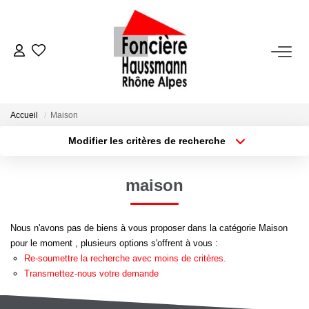
ACHETER
LOUER
Accueil
Maison
Modifier les critères de recherche
Nos Biens En Location
Type de transaction
Localisation
Acheter
Localisation
Dossier Locataire - Documents À Fournir
maison
Type de bien
Appartement
Surface min
VENDRE
Nous n'avons pas de biens à vous proposer dans la catégorie Maison
Plus de critères
Budget max
pour le moment , plusieurs options s'offrent à vous :
Estimation
Re-soumettre la recherche avec moins de critères.
Créer une alerte
Nous Contacter
Transmettez-nous votre demande