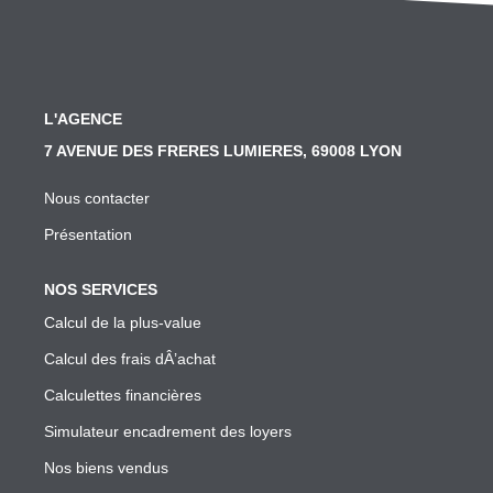
SYNDIC
Nos Services Syndic
Les Principales Obligations Du Syndic De Copropriété
L'AGENCE
Vous Souhaitez Changer De Syndic, Comment Faire?
7 AVENUE DES FRERES LUMIERES, 69008 LYON
Notre Conseil Pour Changer De Syndic
Nous contacter
Comment Se Passe L'assemblée Générale Si Le Syndic
Présentation
Notre Extranet Pour Le Conseil Syndical Et Les Copropr
NOS SERVICES
Contact
Calcul de la plus-value
Calcul des frais dÂ’achat
FAIRE GÉRER
Calculettes financières
Nos Services Gestion
Simulateur encadrement des loyers
Conseil En Investissement
Nos biens vendus