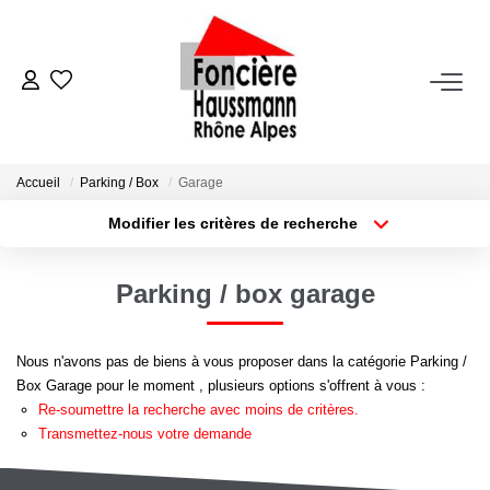
ACHETER
LOUER
Accueil
Parking / Box
Garage
Modifier les critères de recherche
Nos Biens En Location
Type de transaction
Localisation
Acheter
Localisation
Dossier Locataire - Documents À Fournir
Parking / box garage
Type de bien
Appartement
Surface min
VENDRE
Nous n'avons pas de biens à vous proposer dans la catégorie Parking /
Plus de critères
Budget max
Box Garage pour le moment , plusieurs options s'offrent à vous :
Estimation
Re-soumettre la recherche avec moins de critères.
Créer une alerte
Nous Contacter
Transmettez-nous votre demande