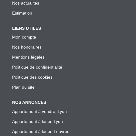
Garantie Des Loyers Impayés
Nos actualités
Diagnostics Techniques Obligatoires
Estimation
Mise En Location De Votre Bien
LIENS UTILES
Estimation De Mon Loyer Depuis L'encadrement À Lyon
Mon compte
Nous Contacter
Nos honoraires
Mentions légales
L'AGENCE
Politique de confidentialité
Politique des cookies
Qui Sommes Nous
Plan du site
Nous Rejoindre
Nos Outils
NOS ANNONCES
Nos Partenaires
Appartement à vendre, Lyon
Appartement à louer, Lyon
EXTRANET
Appartement à louer, Louvres